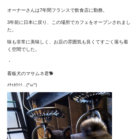
オーナーさんは7年間フランスで飲食店に勤務。
3年前に日本に戻り、この場所でカフェをオープンされまし
た。
味も非常に美味しく、お店の雰囲気も良くてすごく落ち着
く空間でした。
・
看板犬のマサムネ君🐕
ﾒﾁｬｶﾜｲｲ…(*’ω’*)