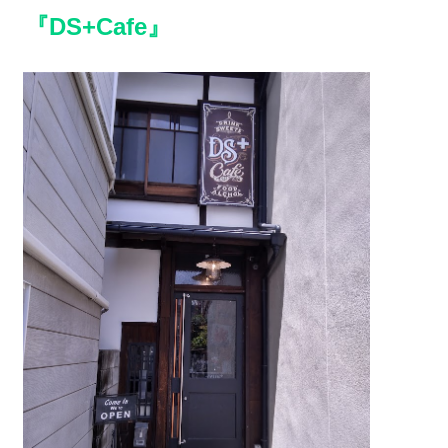
『DS+Cafe』