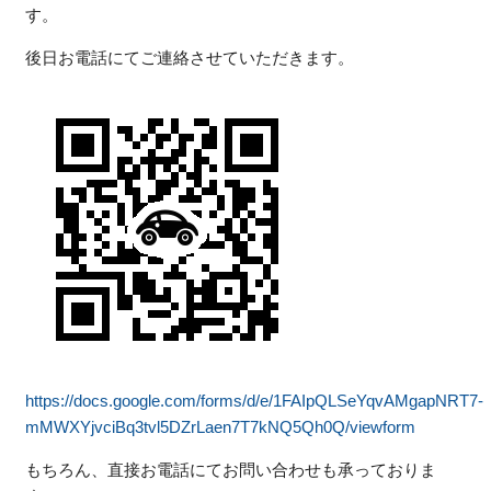
す。
後日お電話にてご連絡させていただきます。
https://docs.google.com/forms/d/e/1FAIpQLSeYqvAMgapNRT7-
mMWXYjvciBq3tvl5DZrLaen7T7kNQ5Qh0Q/viewform
もちろん、直接お電話にてお問い合わせも承っておりま