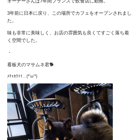
オーナーさんは7年間フランスで飲食店に勤務。
3年前に日本に戻り、この場所でカフェをオープンされまし
た。
味も非常に美味しく、お店の雰囲気も良くてすごく落ち着
く空間でした。
・
看板犬のマサムネ君🐕
ﾒﾁｬｶﾜｲｲ…(*’ω’*)