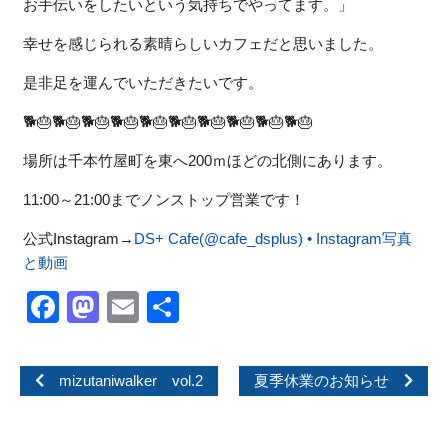
お手伝いをしたいという気持ちでやってます。」
幸せを感じられる素晴らしいカフェだと思いました。
是非足を運んでいただきたいです。
🐕🎂🐕🎂🐕🎂🐕🎂🐕🎂🐕🎂🐕🎂🐕🎂🐕🎂🐕🎂
場所は千本竹屋町を東へ200ｍほどの北側にあります。
11:00～21:00までノンストップ営業です！
公式Instagram→
DS+ Cafe(@cafe_dsplus) • Instagram写真
と動画
Facebook
Mastodon
Email
共
有
mizutaniwalker vol.2
夏季休業のお知らせ