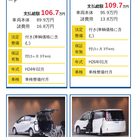
ート
109.7
支払総額
万円
106.7
車両本体
95.9万円
支払総額
万円
諸費用
13.8万円
車両本体
89.9万円
諸費用
16.8万円
法定
付き(車輌価格に含
整備
む)
法定
付き(車輌価格に含
整備
む)
保証
付
(3ヶ月 3千km)
有無
保証
付
(3ヶ月 3千km)
有無
年式
H26年01月
年式
H24年02月
車検
車検整備付月
車検
車検整備付月