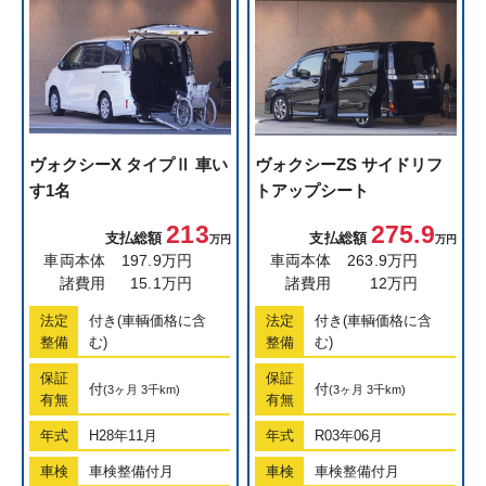
ヴォクシー
X タイプⅡ 車い
ヴォクシー
ZS サイドリフ
す1名
トアップシート
213
275.9
支払総額
支払総額
万円
万円
車両本体
197.9万円
車両本体
263.9万円
諸費用
15.1万円
諸費用
12万円
法定
付き(車輌価格に含
法定
付き(車輌価格に含
整備
む)
整備
む)
保証
保証
付
付
(3ヶ月 3千km)
(3ヶ月 3千km)
有無
有無
年式
H28年11月
年式
R03年06月
車検
車検整備付月
車検
車検整備付月