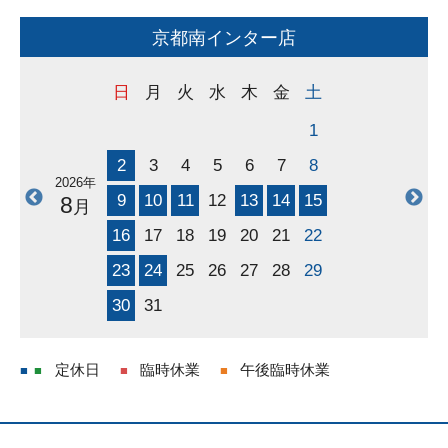
●本社・整備工場
日曜・祝日・第2
・4
土曜日
京都南インター店
●京都南インター店
日曜・祝日・第2
・4
月曜日
日
月
火
水
木
金
土
■お知らせ■
1
現在、当法人及び当法人代表者を騙り、受信者に
2
3
4
5
6
7
8
LINEグループの作成を求める迷惑メールが確認され
2026年
ております。
9
10
11
12
13
14
15
8
月
これらのメールは当社とは一切関係ございません。
16
17
18
19
20
21
22
また、当法人代表者含め個別にLINEグループの作成
をお願いすることはございません。
23
24
25
26
27
28
29
なりすましメールの特徴は当法人及び代表者水谷匡の
30
31
名前にて送信者が表示されておりますが、実際の送信
元ドメインが正しいドメインとは異なります。（正し
いドメイン：@car-mizutani.jp）
定休日
臨時休業
午後臨時休業
不審なメールを受け取られた場合は、返信・リンク・
QRコードの操作は行わず、削除をお願いいたしま
す。