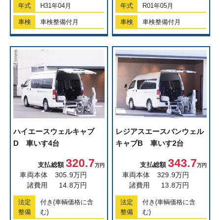
年式
H31年04月
年式
R01年05月
車検
車検整備付月
車検
車検整備付月
ハイエース
ウェルキャブ
レジアスエースバン
ウェル
D 車いす4台
キャブB 車いす2台
320.7
343.7
支払総額
支払総額
万円
万円
車両本体
305.9万円
車両本体
329.9万円
諸費用
14.8万円
諸費用
13.8万円
法定
付き(車輌価格に含
法定
付き(車輌価格に含
整備
む)
整備
む)