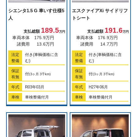
シエンタ
1.5 G 車いす仕様5
エスクァイア
Xi サイドリフ
人
トシート
189.5
191.6
支払総額
支払総額
万円
万円
車両本体
175.9万円
車両本体
176.9万円
諸費用
13.6万円
諸費用
14.7万円
法定
付き(車輌価格に含
法定
付き(車輌価格に含
整備
む)
整備
む)
保証
保証
付
付
(3ヶ月 3千km)
(3ヶ月 3千km)
有無
有無
年式
R03年03月
年式
H27年06月
車検
車検整備付月
車検
車検整備付月