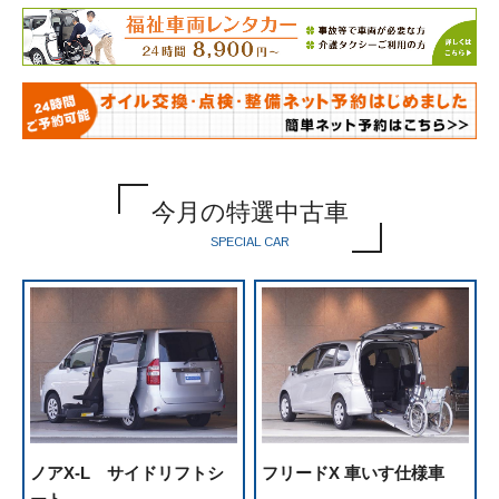
今月の特選中古車
SPECIAL CAR
ノア
X-L サイドリフトシ
フリード
X 車いす仕様車