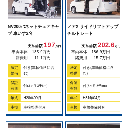
NV200バネット
チェアキャ
ノア
X サイドリフトアップ
ブ 車いす2名
チルトシート
197
202.6
支払総額
支払総額
万円
万円
車両本体
185.9万円
車両本体
186.9万円
諸費用
11.1万円
諸費用
15.7万円
法定
付き(車輌価格に含
法定
付き(車輌価格に含
整備
む)
整備
む)
保証
保証
付
付
(3ヶ月 3千km)
(3ヶ月 3千km)
有無
有無
年式
H28年09月
年式
H31年04月
車検
車検整備付月
車検
車検整備付月