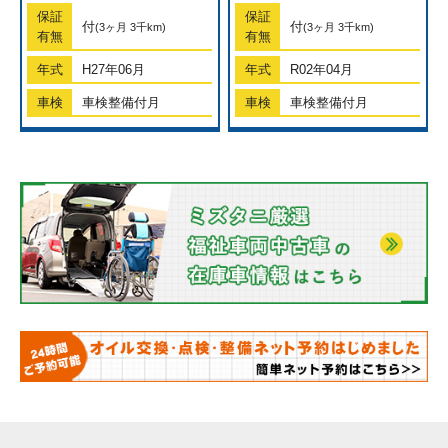
保証
保証
付
付
(3ヶ月 3千km)
(3ヶ月 3千km)
有無
有無
年式
H27年06月
年式
R02年04月
車検
車検整備付月
車検
車検整備付月