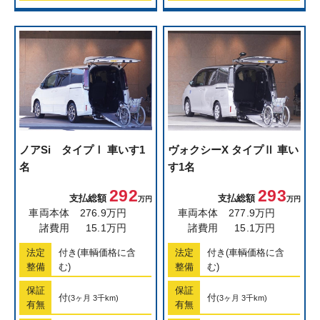
ノア
Si タイプⅠ 車いす1
ヴォクシー
X タイプⅡ 車い
名
す1名
292
293
支払総額
支払総額
万円
万円
車両本体
276.9万円
車両本体
277.9万円
諸費用
15.1万円
諸費用
15.1万円
法定
付き(車輌価格に含
法定
付き(車輌価格に含
整備
む)
整備
む)
保証
保証
付
付
(3ヶ月 3千km)
(3ヶ月 3千km)
有無
有無