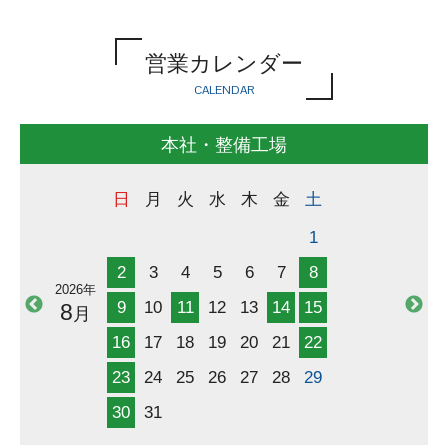
■GW休業日のお知らせ■
営業カレンダー
（4月28日（月）は社内行事のためどちらの店舗も
AM
11:30まで
の営業とさせていただきます。）
CALENDAR
●本社・整備工場
4月29日（水）、5月3日（日）～6日（水）
本社・整備工場
※4月30日（木）～５月２日（土）は通常通り営業
●福祉車両コンシェルジュ 京都南インター店
日
月
火
水
木
金
土
4月29日（水）・5月3日（日）～6日（水）
1
※4月30日（木）～５月２日（土）は通常通り営業
※5月7日（木）から両店舗とも通常通り営業いたしま
2
3
4
5
6
7
8
す。
2026年
9
10
11
12
13
14
15
8
月
■定休日変更のお知らせ■
16
17
18
19
20
21
22
2026年4月1日より第4土曜ないし月曜も定休日となり
23
24
25
26
27
28
29
ます。
何卒ご理解ご協力の程よろしくお願い致します。
30
31