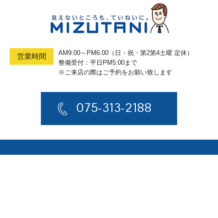
■年末年始休業日のお知らせ■
●本社・整備工場
12月27日（土）午後0時～1月4日（日）
1月5日（月）は9時～13時
AM9:00～PM6:00（日・祝・第2第4土曜 定休）
営業時間
1月7日（水）は10時～18時の営業となります。
整備受付：平日PM5:00まで
※ご来店の際はご予約をお願い致します
●京都南インター店
12月30日（火）～1月4日（日）
12月27日（土）は9時～12時までの営業となります。
075-313-2188
1月5日（月）は9時～13時
1月7日（水）は10時30分～18時の営業となります。
※12月29日（月）は通常営業いたします。
事故や故障等緊急の際はJAF ♯8139
トップページ
損保ジャパンに自動車保険をご契約の方は、
事故にあわれた方 0120-256-110
在庫車情報
故障やトラブルの際 0120-365-110
へご連絡をお願いいたします。
ミズタニが選ばれる理由
ご不便お掛けしますが、何卒よろしくお願い致しま