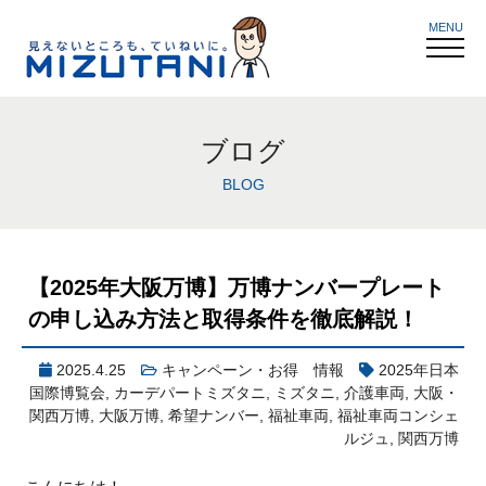
MENU
ブログ
BLOG
【2025年大阪万博】万博ナンバープレート
の申し込み方法と取得条件を徹底解説！
2025.4.25
キャンペーン・お得 情報
2025年日本
国際博覧会
,
カーデパートミズタニ
,
ミズタニ
,
介護車両
,
大阪・
関西万博
,
大阪万博
,
希望ナンバー
,
福祉車両
,
福祉車両コンシェ
ルジュ
,
関西万博