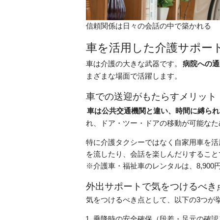
信頼関係は日々の会話の中で築かれる
車を活用した介護サポー
車は介護の大きな武器です。
病院への通
まざまな場面で活躍します。
車での送迎がもたらすメリット
車は公共交通機関と違い、時間に縛られ
れ、ドア・ツー・ドアの移動が可能なた
特に介護タクシーではなく自家用車を活
を流したり、会話を楽しんだりすること
※介護車・福祉車のレンタルは、8,900
外出サポートで気をつけるべき
気をつけるべき点として、以下の3つが
乗降時の安全確保（段差・足元の確認