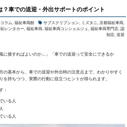
は？車での送迎・外出サポートのポイント
両コラム
,
福祉車両館
サブスクリプション
,
ミズタニ
,
京都福祉車両
,
福祉レンタカー
,
福祉車両
,
福祉車両コンシェルジュ
,
福祉車両専門店
,
認
知症
,
送迎
風に接すればよいのか…」「車での送迎って安全にできるか
方の基本から、車での送迎や外出時の注意点まで、わかりやすく
りを持ちつつ、実際の行動に役立つヒントが得られます。
す：
でいる人
人
ている人