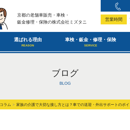
京都の老舗車販売・車検・
営業時間
鈑金修理・保険の株式会社ミズタニ
選ばれる理由
車検・鈑金・修理・保険
REASON
SERVICE
ブログ
BLOG
コラム
家族の介護で大切な接し方とは？車での送迎・外出サポートのポイ