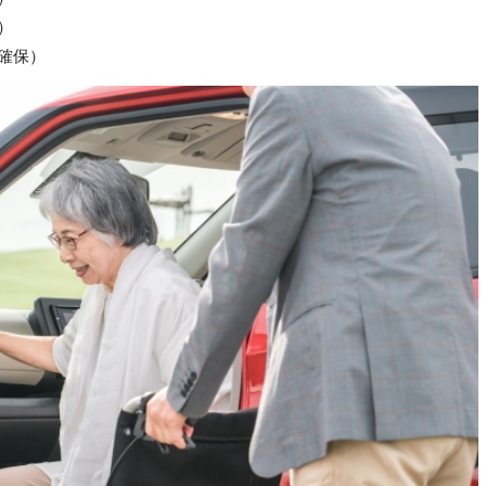
）
確保）