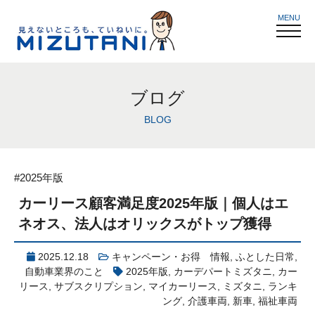
MENU
ブログ
BLOG
#2025年版
カーリース顧客満足度2025年版｜個人はエ
ネオス、法人はオリックスがトップ獲得
2025.12.18
キャンペーン・お得 情報
,
ふとした日常
,
自動車業界のこと
2025年版
,
カーデパートミズタニ
,
カー
リース
,
サブスクリプション
,
マイカーリース
,
ミズタニ
,
ランキ
ング
,
介護車両
,
新車
,
福祉車両