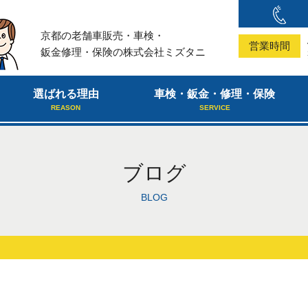
京都の老舗車販売・車検・
営業時間
鈑金修理・保険の株式会社ミズタニ
選ばれる理由
車検・鈑金・修理・保険
REASON
SERVICE
ブログ
BLOG