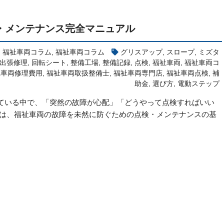
・メンテナンス完全マニュアル
,
福祉車両コラム
,
福祉車両コラム
グリスアップ
,
スロープ
,
ミズタ
出張修理
,
回転シート
,
整備工場
,
整備記録
,
点検
,
福祉車両
,
福祉車両コ
祉車両修理費用
,
福祉車両取扱整備士
,
福祉車両専門店
,
福祉車両点検
,
補
助金
,
選び方
,
電動ステップ
ている中で、「突然の故障が心配」「どうやって点検すればいい
では、福祉車両の故障を未然に防ぐための点検・メンテナンスの基