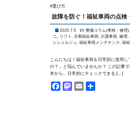
#選び方
故障を防ぐ！福祉車両の点検
2025.7.5
整備コラム(車検・修理)
ニ
,
リフト
,
京都福祉車両
,
介護車両
,
修理
,
ンシェルジュ
,
福祉車両メンテナンス
,
福
こんにちは！福祉車両を日常的に使用し
の？」と悩んでいませんか？ この記事
本から、日常的にチェックできる […]
Facebook
Mastodon
Email
共
有