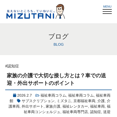
MENU
ブログ
BLOG
#認知症
家族の介護で大切な接し方とは？車での送
迎・外出サポートのポイント
2026.2.7
福祉車両コラム
,
福祉車両コラム
,
福祉車両
館
サブスクリプション
,
ミズタニ
,
京都福祉車両
,
介護
,
介
護車両
,
外出サポート
,
家族介護
,
福祉レンタカー
,
福祉車両
,
福
祉車両コンシェルジュ
,
福祉車両専門店
,
認知症
,
送迎