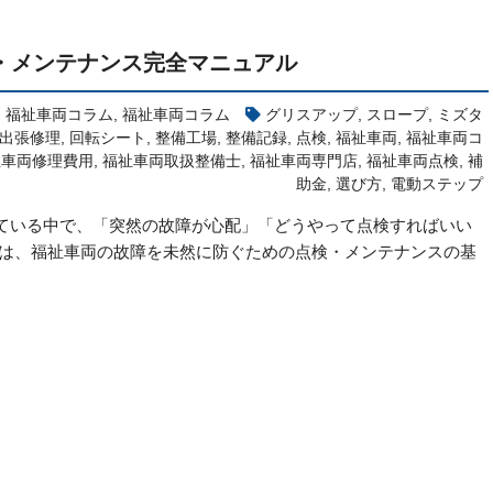
・メンテナンス完全マニュアル
,
福祉車両コラム
,
福祉車両コラム
グリスアップ
,
スロープ
,
ミズタ
出張修理
,
回転シート
,
整備工場
,
整備記録
,
点検
,
福祉車両
,
福祉車両コ
祉車両修理費用
,
福祉車両取扱整備士
,
福祉車両専門店
,
福祉車両点検
,
補
助金
,
選び方
,
電動ステップ
ている中で、「突然の故障が心配」「どうやって点検すればいい
では、福祉車両の故障を未然に防ぐための点検・メンテナンスの基