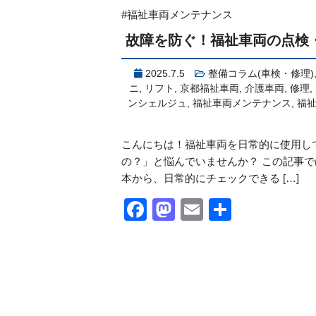
#福祉車両メンテナンス
故障を防ぐ！福祉車両の点検
2025.7.5
整備コラム(車検・修理)
ニ
,
リフト
,
京都福祉車両
,
介護車両
,
修理
,
ンシェルジュ
,
福祉車両メンテナンス
,
福
こんにちは！福祉車両を日常的に使用し
の？」と悩んでいませんか？ この記事
本から、日常的にチェックできる […]
Facebook
Mastodon
Email
共
有