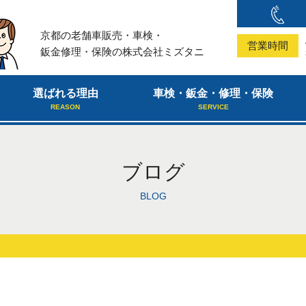
京都の老舗車販売・車検・
営業時間
鈑金修理・保険の株式会社ミズタニ
選ばれる理由
車検・鈑金・修理・保険
REASON
SERVICE
ブログ
BLOG