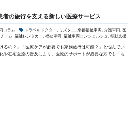
患者の旅行を支える新しい医療サービス
両コラム
トラベルドクター
,
ミズタニ
,
京都福祉車両
,
介護車両
,
医
療チーム
,
福祉レンタカー
,
福祉車両
,
福祉車両コンシェルジュ
,
移動支援
行けるの？」「医療ケアが必要でも家族旅行は可能？」と悩んでい
齢化や在宅医療の普及により、医療的サポートが必要な方でも「も