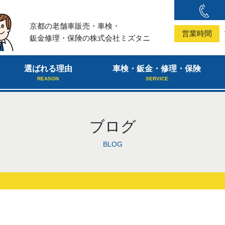
京都の老舗車販売・車検・
営業時間
鈑金修理・保険の株式会社ミズタニ
選ばれる理由
車検・鈑金・修理・保険
REASON
SERVICE
ブログ
BLOG