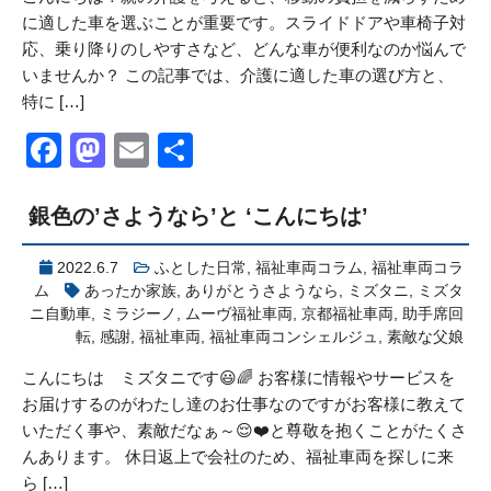
に適した車を選ぶことが重要です。スライドドアや車椅子対
応、乗り降りのしやすさなど、どんな車が便利なのか悩んで
いませんか？ この記事では、介護に適した車の選び方と、
特に […]
Facebook
Mastodon
Email
共
有
銀色の’さようなら’と ‘こんにちは’
2022.6.7
ふとした日常
,
福祉車両コラム
,
福祉車両コラ
ム
あったか家族
,
ありがとうさようなら
,
ミズタニ
,
ミズタ
ニ自動車
,
ミラジーノ
,
ムーヴ福祉車両
,
京都福祉車両
,
助手席回
転
,
感謝
,
福祉車両
,
福祉車両コンシェルジュ
,
素敵な父娘
こんにちは ミズタニです😃🌈 お客様に情報やサービスを
お届けするのがわたし達のお仕事なのですがお客様に教えて
いただく事や、素敵だなぁ～😌❤️と尊敬を抱くことがたくさ
んあります。 休日返上で会社のため、福祉車両を探しに来
ら […]