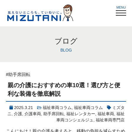
MENU
ブログ
BLOG
#助手席回転
親の介護におすすめの車10選！選び方と便
利な装備を徹底解説
2025.3.21
福祉車両コラム
,
福祉車両コラム
ミズタ
ニ
,
介護
,
介護車両
,
助手席回転
,
福祉レンタカー
,
福祉車両
,
福祉
車両コンシェルジュ
,
福祉車両専門店
こんにちは！親の介護を考えると、移動の負担を減らすため