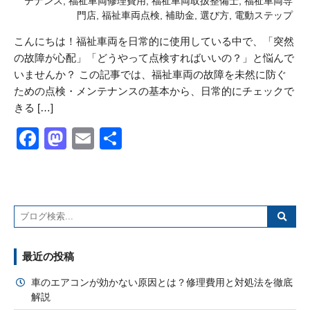
テナンス
,
福祉車両修理費用
,
福祉車両取扱整備士
,
福祉車両専
門店
,
福祉車両点検
,
補助金
,
選び方
,
電動ステップ
こんにちは！福祉車両を日常的に使用している中で、「突然
の故障が心配」「どうやって点検すればいいの？」と悩んで
いませんか？ この記事では、福祉車両の故障を未然に防ぐ
ための点検・メンテナンスの基本から、日常的にチェックで
きる […]
Facebook
Mastodon
Email
共
有
最近の投稿
車のエアコンが効かない原因とは？修理費用と対処法を徹底
解説