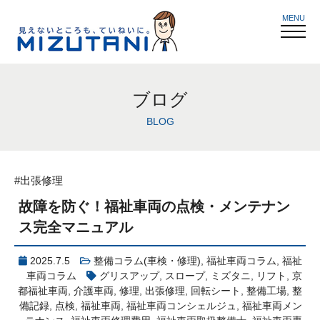
MENU
ブログ
BLOG
#出張修理
故障を防ぐ！福祉車両の点検・メンテナン
ス完全マニュアル
2025.7.5
整備コラム(車検・修理)
,
福祉車両コラム
,
福祉
車両コラム
グリスアップ
,
スロープ
,
ミズタニ
,
リフト
,
京
都福祉車両
,
介護車両
,
修理
,
出張修理
,
回転シート
,
整備工場
,
整
備記録
,
点検
,
福祉車両
,
福祉車両コンシェルジュ
,
福祉車両メン