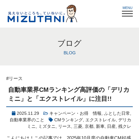
MENU
ブログ
BLOG
#リース
自動車業界CMランキング高評価の「デリカ
ミニ」と「エクストレイル」に注目!!
2025.11.29
キャンペーン・お得 情報
,
ふとした日常
,
自動車業界のこと
CMランキング
,
エクストレイル
,
デリカ
ミニ
,
ミズタニ
,
リース
,
三菱
,
京都
,
新車
,
日産
,
残クレ
こんにちは！この記事では、2025年10月度の自動車CM好感