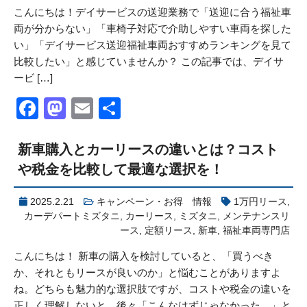
こんにちは！デイサービスの送迎業務で「送迎に合う福祉車
両が分からない」「車椅子対応で介助しやすい車両を探した
い」「デイサービス送迎福祉車両おすすめランキングを見て
比較したい」と感じていませんか？ この記事では、デイサ
ービ […]
Facebook
Mastodon
Email
共
有
新車購入とカーリースの違いとは？コスト
や税金を比較して最適な選択を！
2025.2.21
キャンペーン・お得 情報
1万円リース
,
カーデパートミズタニ
,
カーリース
,
ミズタニ
,
メンテナンスリ
ース
,
定額リース
,
新車
,
福祉車両専門店
こんにちは！ 新車の購入を検討していると、「買うべき
か、それともリースが良いのか」と悩むことがありますよ
ね。どちらも魅力的な選択肢ですが、コストや税金の違いを
正しく理解しないと、後々「こんなはずじゃなかった…」と